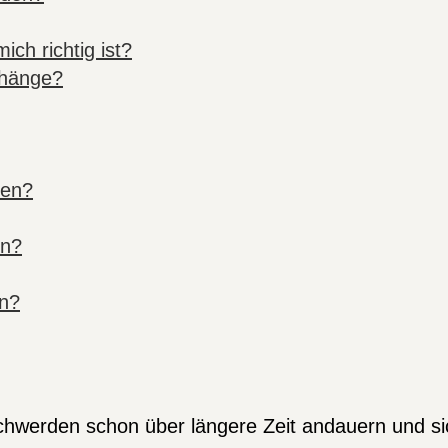
ch richtig ist?
thänge?
men?
en?
n?
eschwerden schon über längere Zeit andauern und 