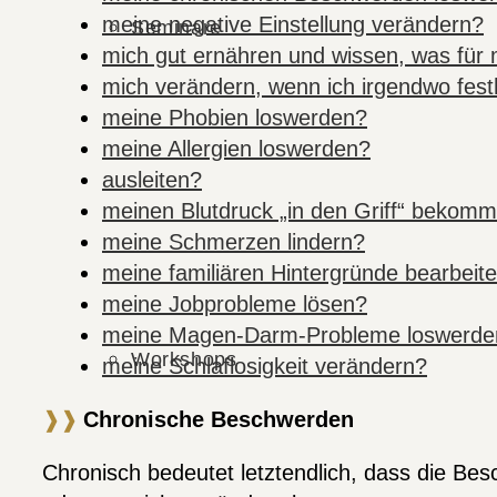
meine negative Einstellung verändern?
Seminare
mich gut ernähren und wissen, was für mi
mich verändern, wenn ich irgendwo fes
meine Phobien loswerden?
meine Allergien loswerden?
ausleiten?
meinen Blutdruck „in den Griff“ bekom
meine Schmerzen lindern?
meine familiären Hintergründe bearbeit
meine Jobprobleme lösen?
meine Magen-Darm-Probleme loswerde
Workshops
meine Schlaflosigkeit verändern?
❱❱
Chronische Beschwerden
Chronisch bedeutet letztendlich, dass die B