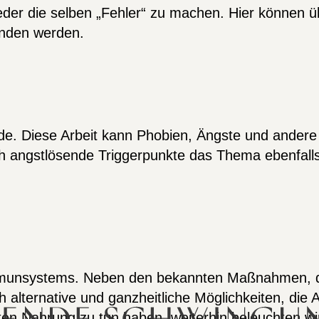
eder die selben „Fehler“ zu machen. Hier können 
unden werden.
e. Diese Arbeit kann Phobien, Ängste und andere 
rch angstlösende Triggerpunkte das Thema ebenfall
Immunsystems. Neben den bekannten Maßnahmen, die
h alternative und ganzheitliche Möglichkeiten, die 
hrten Nahrung zu tun haben, weiterhin beleuchten wi