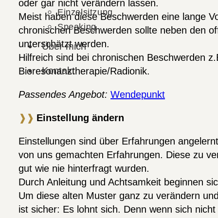
oder gar nicht verändern lassen.
Einzelsitzung
Meist haben diese Beschwerden eine lange Vorg
Speaking
chronischen Beschwerden sollte neben den off
unterschätzt werden.
Über mich
Hilfreich sind bei chronischen Beschwerden z.
Kontakt
Bioresonanztherapie/Radionik.
Passendes Angebot:
Wendepunkt
❱❱
Einstellung ändern
Einstellungen sind über Erfahrungen angelernt
von uns gemachten Erfahrungen. Diese zu verä
gut wie nie hinterfragt wurden.
Durch Anleitung und Achtsamkeit beginnen sic
Um diese alten Muster ganz zu verändern und i
ist sicher: Es lohnt sich. Denn wenn sich nich